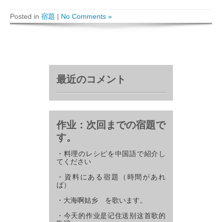
Posted in
宿題
|
No Comments »
最近のコメント
作业：次回までの宿題で
す。
・料理のレシピを中国語で紹介し
てください
・資料にある宿題（時間があれ
ば）
・大海啊姑乡 を歌います。
・今天的作业是记住送别这首歌的