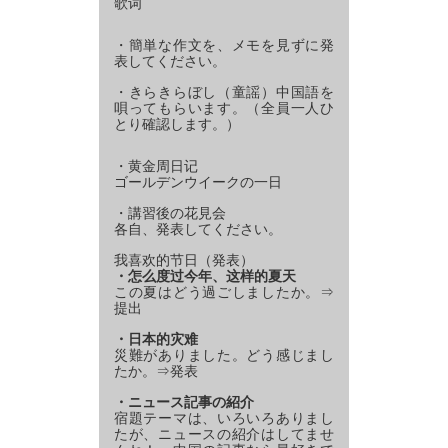
歌词
・簡単な作文を、メモを見ずに発
表してください。
・きらきらぼし（童謡）中国語を
唄ってもらいます。（全員一人ひ
とり確認します。）
・黄金周日记
ゴールデンウイークの一日
・講習後の花見会
各自、発表してください。
我喜欢的节日（発表）
・怎么度过今年、这样的夏天
この夏はどう過ごしましたか。⇒
提出
・日本的灾难
災難がありました。どう感じまし
たか。⇒発表
・ニュース記事の紹介
宿題テーマは、いろいろありまし
たが、ニュースの紹介はしてませ