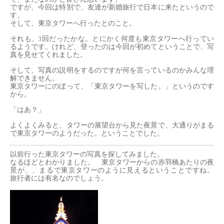
ですが、今回は特別で、友達が新婚旅行で日本に来たというので
す。
そして、東京タワーへ行ったとのこと。
それも、3回だったかな。とにかく何度も東京タワーへ行ってい
るようです。けれど、登ったのは今回が初めてということで、写
真を見せてくれました。
そして、写真の説明をするのですが何を言っているのかみんな理
解できません。
東京タワーにのぼって、「東京タワーを写した。」というのです
から。
「はあ？」
よくよくみると、タワーの展望台から見た夜景で、大通りがまる
で東京タワーのようだった。ということでした。
以前行った東京タワーの写真を探してみました。
なるほどとわかりました。 東京タワーからの赤羽橋あたりの夜
景が、、まるで東京タワーのように見えるということですね。
旅行者には有名なのでしょう。