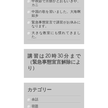
中秋節で月餅かとおもいきや、
カニ
中国の歌を習いました。大海啊
姑乡
緊急事態宣言で講習がお休みに
なります。
大きな教室にも慣れてきまし
た。
講習は20時30分まで
（緊急事態宣言解除によ
り）
カテゴリー
余話
宿題