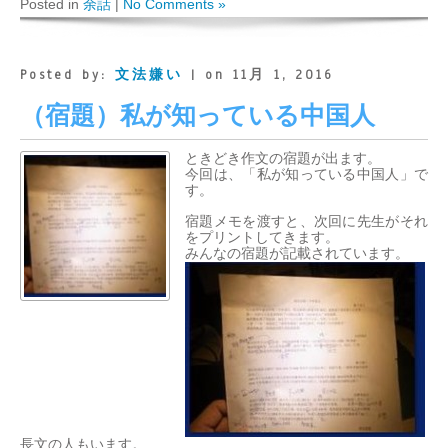
Posted in
余話
|
No Comments »
Posted by:
文法嫌い
| on 11月 1, 2016
（宿題）私が知っている中国人
ときどき作文の宿題が出ます。
今回は、「私が知っている中国人」で
す。
宿題メモを渡すと、次回に先生がそれ
をプリントしてきます。
みんなの宿題が記載されています。
長文の人もいます。