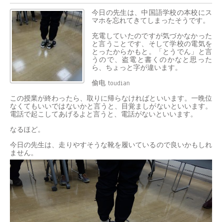
今日の先生は、中国語学校の本校にス
マホを忘れてきてしまったそうです。
充電していたのですが気づかなかった
と言うことです、そして学校の電気を
とったからかもと。「とうでん」と言
うので、盗電と書くのかなと思った
ら、ちょっと字が違います。
偷电 toudian
この授業が終わったら、取りに帰らなければといいます。一晩位
なくてもいいではないかと言うと、目覚ましがないといいます。
電話で起こしてあげるよと言うと、電話がないといいます。
なるほど。
今日の先生は、走りやすそうな靴を履いているので良いかもしれ
ません。