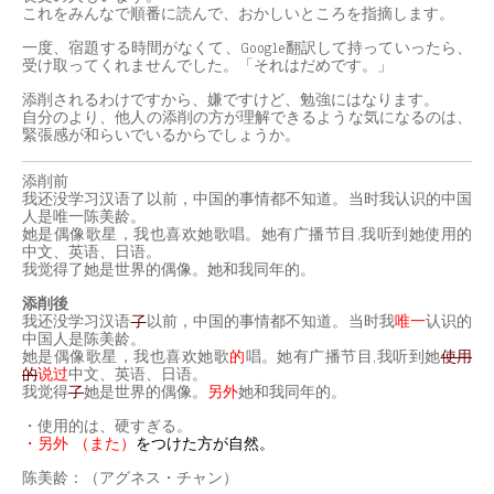
これをみんなで順番に読んで、おかしいところを指摘します。
一度、宿題する時間がなくて、Google翻訳して持っていったら、
受け取ってくれませんでした。「それはだめです。」
添削されるわけですから、嫌ですけど、勉強にはなります。
自分のより、他人の添削の方が理解できるような気になるのは、
緊張感が和らいでいるからでしょうか。
添削前
我还没学习汉语了以前，中国的事情都不知道。当时我认识的中国
人是唯一陈美龄。
她是偶像歌星，我也喜欢她歌唱。她有广播节目,我听到她使用的
中文、英语、日语。
我觉得了她是世界的偶像。她和我同年的。
添削後
我还没学习汉语
了
以前，中国的事情都不知道。当时我
唯一
认识的
中国人是陈美龄。
她是偶像歌星，我也喜欢她歌
的
唱。她有广播节目,我听到她
使用
的
说过
中文、英语、日语。
我觉得
了
她是世界的偶像。
另外
她和我同年的。
・使用的は、硬すぎる。
・另外 （また）
をつけた方が自然。
陈美龄：（アグネス・チャン）