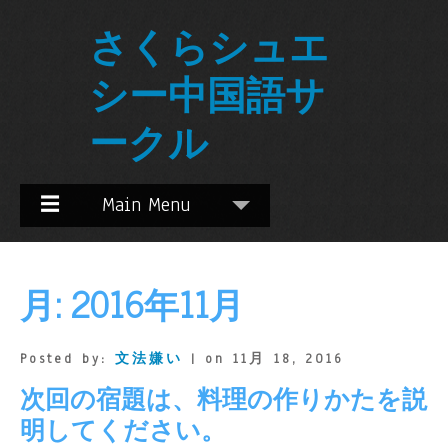
Skip
さくらシュエ
to
Content
シー中国語サ
ークル
☰
Main Menu
月:
2016年11月
Posted by:
文法嫌い
| on 11月 18, 2016
次回の宿題は、料理の作りかたを説
明してください。